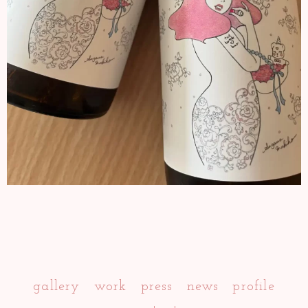
gallery
work
press
news
profile