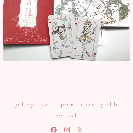
gallery
work
press
news
profile
contact
facebook
INSTAGRAM
x