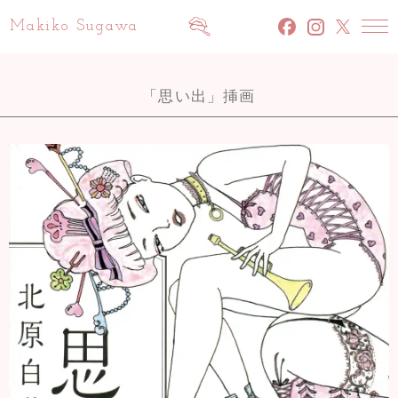
Makiko Sugawa
facebook
INSTAGRAM
x
「思い出」挿画