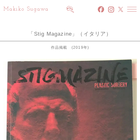
Makiko Sugawa
facebook
INSTAGRAM
x
「Stig Magazine」（イタリア）
作品掲載 (2019年)