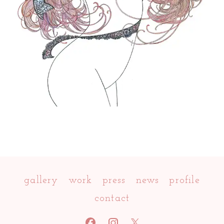
gallery
work
press
news
profile
contact
facebook
INSTAGRAM
x